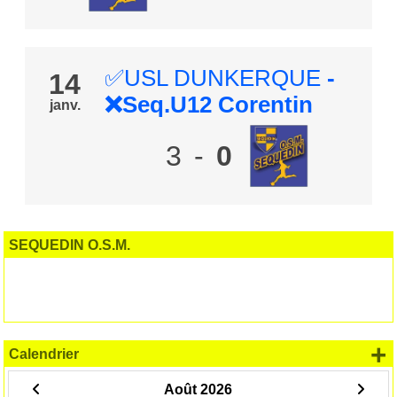
✅USL DUNKERQUE
-
14
❌Seq.U12 Corentin
janv.
3
-
0
SEQUEDIN O.S.M.
+
Calendrier
Août 2026