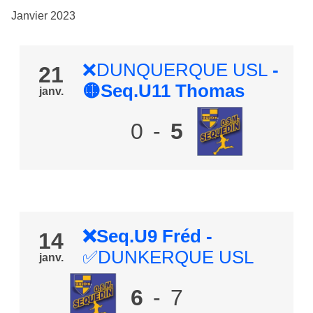
Janvier 2023
❌DUNQUERQUE USL
-
21
🟡Seq.U11 Thomas
janv.
0
-
5
❌Seq.U9 Fréd
-
14
✅DUNKERQUE USL
janv.
6
-
7