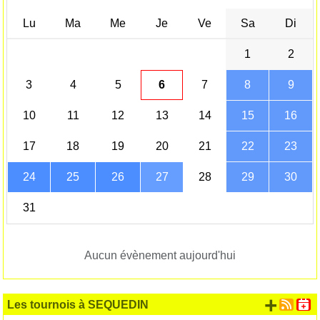
Lu
Ma
Me
Je
Ve
Sa
Di
1
2
3
4
5
6
7
8
9
10
11
12
13
14
15
16
17
18
19
20
21
22
23
24
25
26
27
28
29
30
31
Aucun évènement aujourd'hui
+ d'
Les tournois à SEQUEDIN