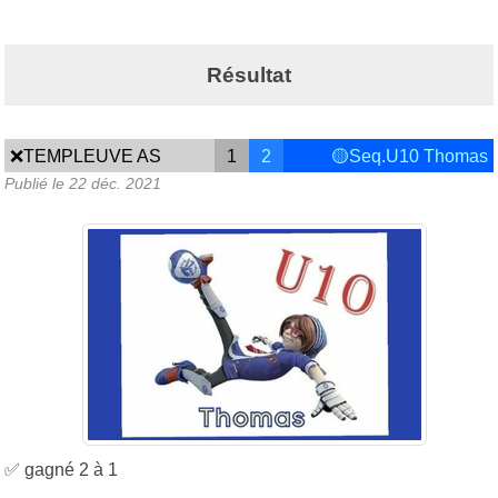
Résultat
❌TEMPLEUVE AS
1
2
🟡Seq.U10 Thomas
Publié le
22 déc. 2021
✅ gagné 2 à 1