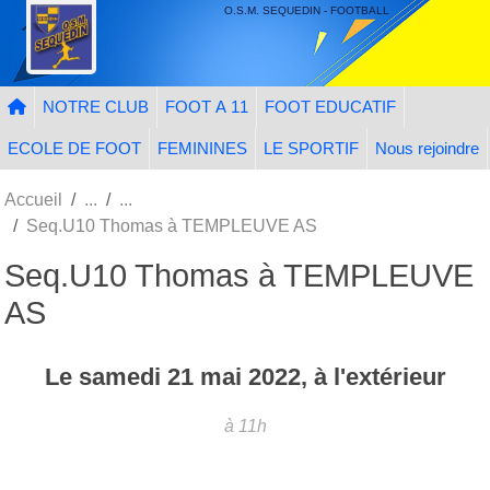
Panneau de gestion des cookies
O.S.M. SEQUEDIN - FOOTBALL
NOTRE CLUB
FOOT A 11
FOOT EDUCATIF
ECOLE DE FOOT
FEMININES
LE SPORTIF
Nous rejoindre
Accueil
Seq.U10 Thomas à TEMPLEUVE AS
Seq.U10 Thomas à TEMPLEUVE
AS
Le
samedi
21
mai
2022
, à l'extérieur
à 11h