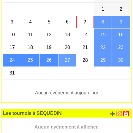
1
2
3
4
5
6
7
8
9
10
11
12
13
14
15
16
17
18
19
20
21
22
23
24
25
26
27
28
29
30
31
Aucun évènement aujourd'hui
+ d'
Les tournois à SEQUEDIN
Aucun évènement à afficher.