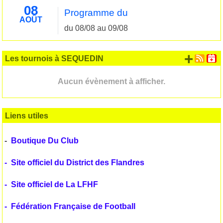
08
Programme du
AOÛT
du 08/08 au 09/08
+ d'
Les tournois à SEQUEDIN
Aucun évènement à afficher.
Liens utiles
-
Boutique Du Club
-
Site officiel du District des Flandres
-
Site officiel de La LFHF
-
Fédération Française de Football