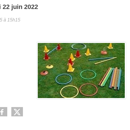
i
22
juin
2022
5 à 15h15