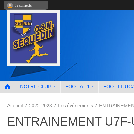
Panneau de gestion des cookies
Se connecter
NOTRE CLUB
FOOT A 11
FOOT EDUCA
Accueil
2022-2023
Les évènements
ENTRAINEMEN
ENTRAINEMENT U7F-