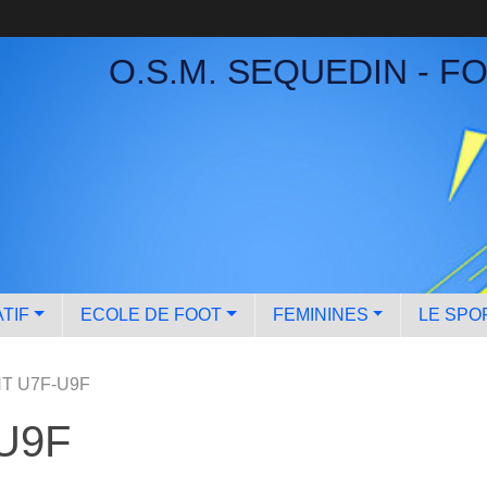
O.S.M. SEQUEDIN - F
TIF
ECOLE DE FOOT
FEMININES
LE SPO
T U7F-U9F
U9F