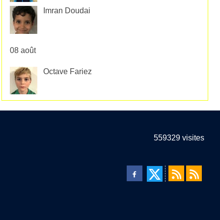
Imran Doudai
08 août
Octave Fariez
559329
visites