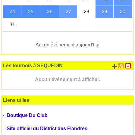
24
25
26
27
28
29
30
31
Aucun évènement aujourd'hui
+ d'
Les tournois à SEQUEDIN
Aucun évènement à afficher.
Liens utiles
-
Boutique Du Club
-
Site officiel du District des Flandres