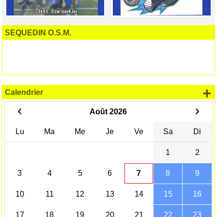
SEQUEDIN O.S.M.
+
Calendrier
Août 2026
Lu
Ma
Me
Je
Ve
Sa
Di
1
2
3
4
5
6
7
8
9
10
11
12
13
14
15
16
17
18
19
20
21
22
23