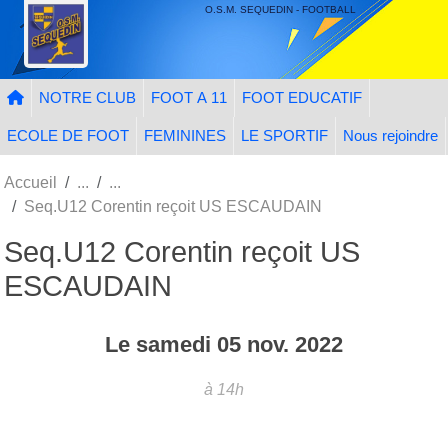
Panneau de gestion des cookies
O.S.M. SEQUEDIN - FOOTBALL
NOTRE CLUB
FOOT A 11
FOOT EDUCATIF
ECOLE DE FOOT
FEMININES
LE SPORTIF
Nous rejoindre
Accueil
Seq.U12 Corentin reçoit US ESCAUDAIN
Seq.U12 Corentin reçoit US
ESCAUDAIN
Le
samedi
05
nov.
2022
à 14h