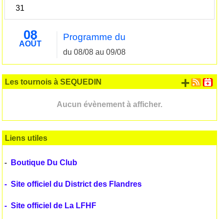
31
08
Programme du
AOÛT
du 08/08 au 09/08
+ d'
Les tournois à SEQUEDIN
Aucun évènement à afficher.
Liens utiles
-
Boutique Du Club
-
Site officiel du District des Flandres
-
Site officiel de La LFHF