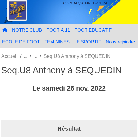
Panneau de gestion des cookies
O.S.M. SEQUEDIN - FOOTBALL
NOTRE CLUB
FOOT A 11
FOOT EDUCATIF
ECOLE DE FOOT
FEMININES
LE SPORTIF
Nous rejoindre
Accueil
Seq.U8 Anthony à SEQUEDIN
Seq.U8 Anthony à SEQUEDIN
Le
samedi
26
nov.
2022
Résultat