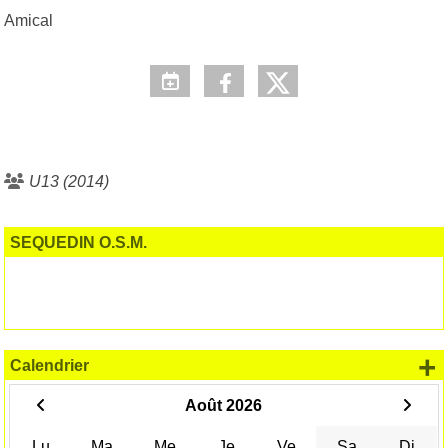
Amical
U13 (2014)
SEQUEDIN O.S.M.
+
Calendrier
Août 2026
Lu
Ma
Me
Je
Ve
Sa
Di