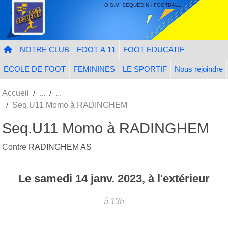
Panneau de gestion des cookies
O.S.M. SEQUEDIN - FOOTBALL
NOTRE CLUB
FOOT A 11
FOOT EDUCATIF
ECOLE DE FOOT
FEMININES
LE SPORTIF
Nous rejoindre
Accueil
Seq.U11 Momo à RADINGHEM
Seq.U11 Momo à RADINGHEM
Contre
RADINGHEM AS
Le
samedi
14
janv.
2023
, à l'extérieur
à 13h