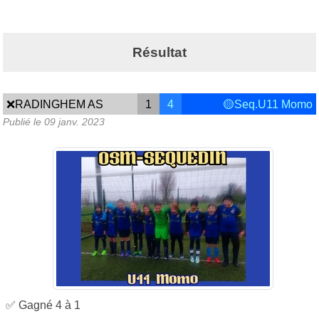
Résultat
❌RADINGHEM AS
1
4
🟡Seq.U11 Momo
Publié le
09 janv. 2023
✅ Gagné 4 à 1