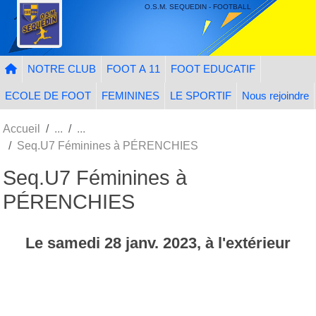
Panneau de gestion des cookies
O.S.M. SEQUEDIN - FOOTBALL
NOTRE CLUB
FOOT A 11
FOOT EDUCATIF
ECOLE DE FOOT
FEMININES
LE SPORTIF
Nous rejoindre
Accueil
Seq.U7 Féminines à PÉRENCHIES
Seq.U7 Féminines à
PÉRENCHIES
Le
samedi
28
janv.
2023
, à l'extérieur