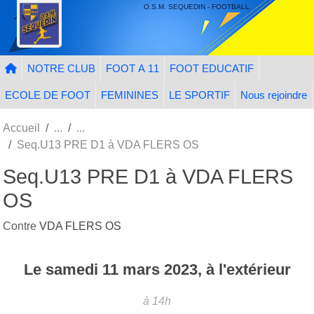
Panneau de gestion des cookies
O.S.M. SEQUEDIN - FOOTBALL
NOTRE CLUB
FOOT A 11
FOOT EDUCATIF
ECOLE DE FOOT
FEMININES
LE SPORTIF
Nous rejoindre
Accueil
Seq.U13 PRE D1 à VDA FLERS OS
Seq.U13 PRE D1 à VDA FLERS
OS
Contre
VDA FLERS OS
Le
samedi
11
mars
2023
, à l'extérieur
à 14h