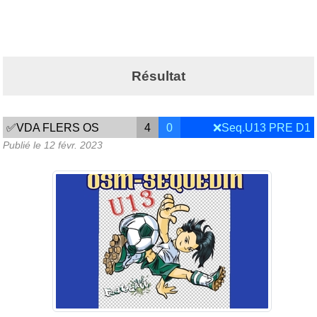
Résultat
✅VDA FLERS OS
4
0
❌Seq.U13 PRE D1
Publié le
12 févr. 2023