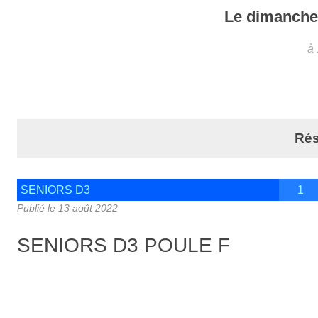
Le
dimanch
à
Rés
SENIORS D3
1
Publié le
13 août 2022
SENIORS D3 POULE F