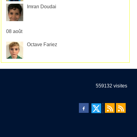
Imran Doudai
08 août
Octave Fariez
559132
visites