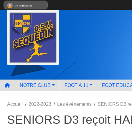
Panneau de gestion des cookies
Se connecter
NOTRE CLUB
FOOT A 11
FOOT EDUCA
Accueil
2022-2023
Les évènements
SENIORS D3 re
SENIORS D3 reçoit H