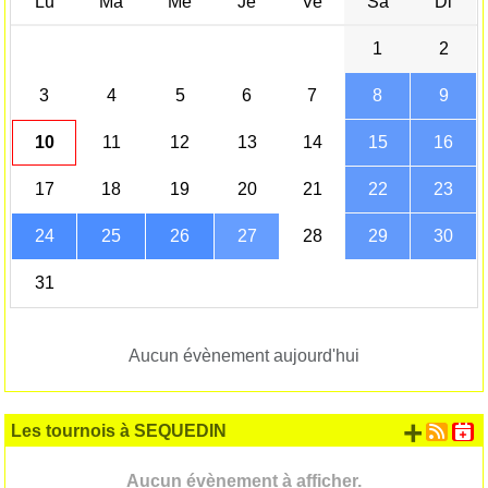
Lu
Ma
Me
Je
Ve
Sa
Di
1
2
3
4
5
6
7
8
9
10
11
12
13
14
15
16
17
18
19
20
21
22
23
24
25
26
27
28
29
30
31
Aucun évènement aujourd'hui
+ d'
Les tournois à SEQUEDIN
Aucun évènement à afficher.