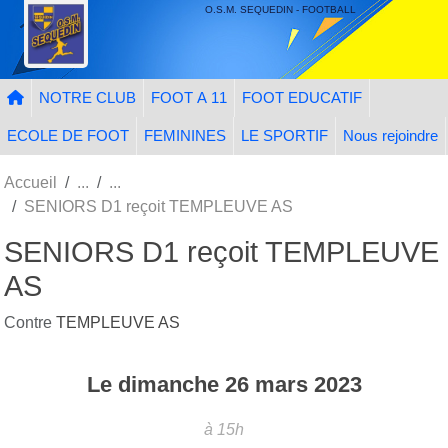
Panneau de gestion des cookies
O.S.M. SEQUEDIN - FOOTBALL
NOTRE CLUB
FOOT A 11
FOOT EDUCATIF
ECOLE DE FOOT
FEMININES
LE SPORTIF
Nous rejoindre
Accueil
SENIORS D1 reçoit TEMPLEUVE AS
SENIORS D1 reçoit TEMPLEUVE
AS
Contre
TEMPLEUVE AS
Le
dimanche
26
mars
2023
à 15h