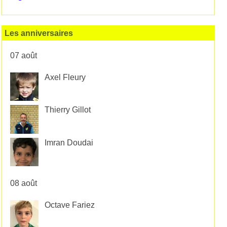
Les anniversaires
07 août
Axel Fleury
Thierry Gillot
Imran Doudai
08 août
Octave Fariez