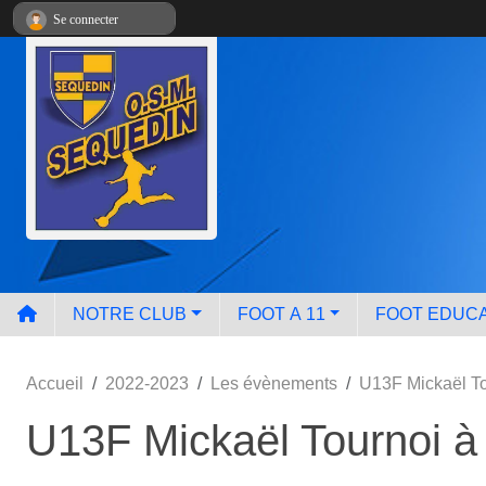
Panneau de gestion des cookies
Se connecter
NOTRE CLUB
FOOT A 11
FOOT EDUCA
Accueil
2022-2023
Les évènements
U13F Mickaël 
U13F Mickaël Tournoi