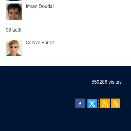
Imran Doudai
08 août
Octave Fariez
559286
visites