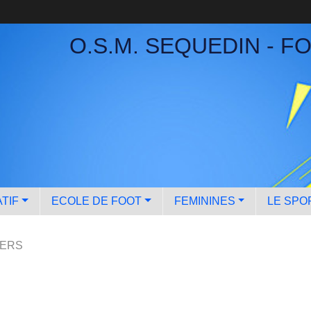
O.S.M. SEQUEDIN - F
TIF
ECOLE DE FOOT
FEMININES
LE SPO
LERS