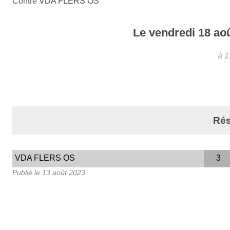
Contre
VDA FLERS OS
Le
vendredi
18
ao
à 
Rés
VDA FLERS OS
3
Publié le
13 août 2023