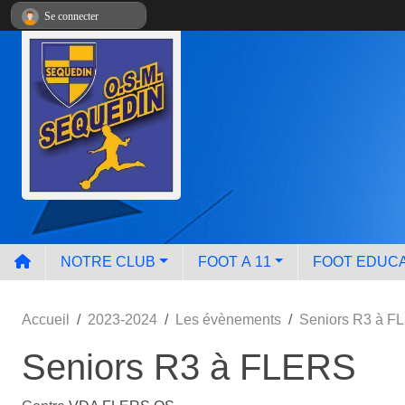
Panneau de gestion des cookies
Se connecter
NOTRE CLUB
FOOT A 11
FOOT EDUCA
Accueil
2023-2024
Les évènements
Seniors R3 à F
Seniors R3 à FLERS