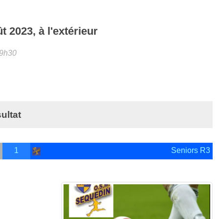
ût
2023
, à l'extérieur
19h30
ultat
1
Seniors R3