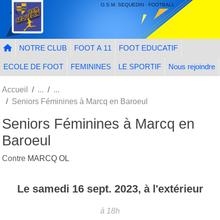
Panneau de gestion des cookies
O.S.M. SEQUEDIN - FOOTBALL
NOTRE CLUB
FOOT A 11
FOOT EDUCATIF
ECOLE DE FOOT
FEMININES
LE SPORTIF
Nous rejoindre
Accueil
Seniors Féminines à Marcq en Baroeul
Seniors Féminines à Marcq en
Baroeul
Contre
MARCQ OL
Le
samedi
16
sept.
2023
, à l'extérieur
à 18h