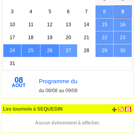
3
4
5
6
7
8
9
10
11
12
13
14
15
16
17
18
19
20
21
22
23
24
25
26
27
28
29
30
31
08
Programme du
AOÛT
du 08/08 au 09/08
+ d'
Les tournois à SEQUEDIN
Aucun évènement à afficher.