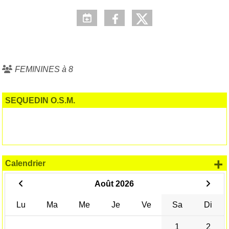
FEMININES à 8
SEQUEDIN O.S.M.
+
Calendrier
Août 2026
Lu
Ma
Me
Je
Ve
Sa
Di
1
2