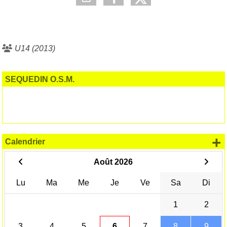
U14 (2013)
SEQUEDIN O.S.M.
+
Calendrier
Août 2026
Lu
Ma
Me
Je
Ve
Sa
Di
1
2
3
4
5
6
7
8
9