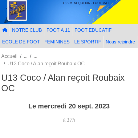
Panneau de gestion des cookies
O.S.M. SEQUEDIN - FOOTBALL
NOTRE CLUB
FOOT A 11
FOOT EDUCATIF
ECOLE DE FOOT
FEMININES
LE SPORTIF
Nous rejoindre
Accueil
U13 Coco / Alan reçoit Roubaix OC
U13 Coco / Alan reçoit Roubaix
OC
Le
mercredi
20
sept.
2023
à 17h