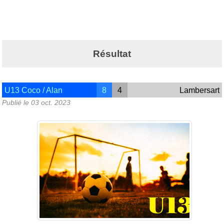
Résultat
U13 Coco / Alan
8
4
Lambersart
Publié le
03 oct. 2023