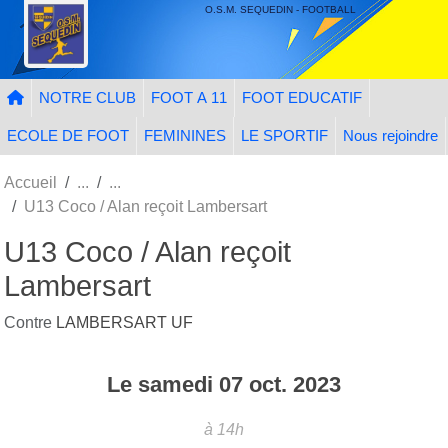
Panneau de gestion des cookies
O.S.M. SEQUEDIN - FOOTBALL
NOTRE CLUB
FOOT A 11
FOOT EDUCATIF
ECOLE DE FOOT
FEMININES
LE SPORTIF
Nous rejoindre
Accueil
U13 Coco / Alan reçoit Lambersart
U13 Coco / Alan reçoit
Lambersart
Contre
LAMBERSART UF
Le
samedi
07
oct.
2023
à 14h