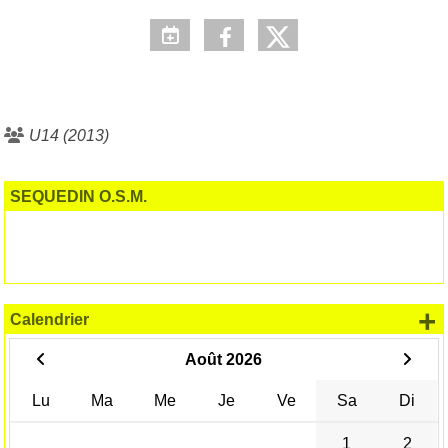
U14 (2013)
SEQUEDIN O.S.M.
+
Calendrier
Août 2026
Lu
Ma
Me
Je
Ve
Sa
Di
1
2