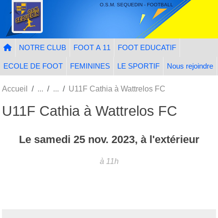
Panneau de gestion des cookies
O.S.M. SEQUEDIN - FOOTBALL
NOTRE CLUB
FOOT A 11
FOOT EDUCATIF
ECOLE DE FOOT
FEMININES
LE SPORTIF
Nous rejoindre
Accueil
U11F Cathia à Wattrelos FC
U11F Cathia à Wattrelos FC
Le
samedi
25
nov.
2023
, à l'extérieur
à 11h