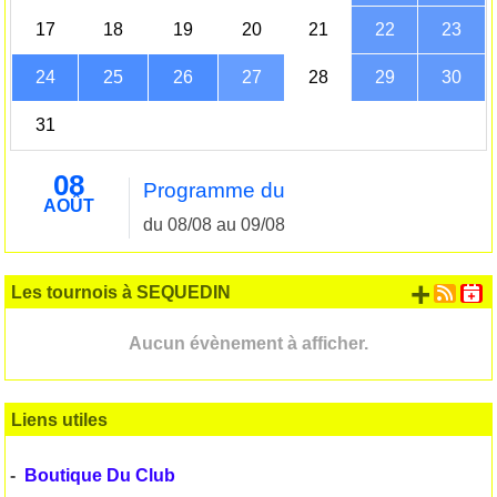
17
18
19
20
21
22
23
24
25
26
27
28
29
30
31
08
Programme du
AOÛT
du 08/08 au 09/08
+ d'
Les tournois à SEQUEDIN
Aucun évènement à afficher.
Liens utiles
-
Boutique Du Club