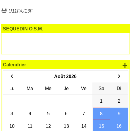
U11F/U13F
SEQUEDIN O.S.M.
+
Calendrier
Août 2026
Lu
Ma
Me
Je
Ve
Sa
Di
1
2
3
4
5
6
7
8
9
10
11
12
13
14
15
16