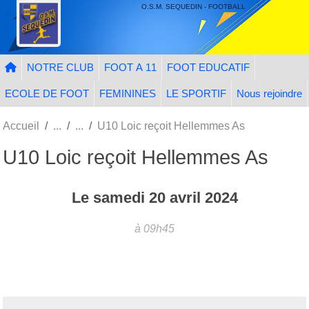
Panneau de gestion des cookies
O.S.M. SEQUEDIN - FOOTBALL
NOTRE CLUB
FOOT A 11
FOOT EDUCATIF
ECOLE DE FOOT
FEMININES
LE SPORTIF
Nous rejoindre
Accueil
U10 Loic reçoit Hellemmes As
U10 Loic reçoit Hellemmes As
Le
samedi
20
avril
2024
à 09h45