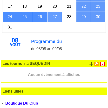
17
18
19
20
21
22
23
24
25
26
27
28
29
30
31
08
Programme du
AOÛT
du 08/08 au 09/08
+ d'
Les tournois à SEQUEDIN
Aucun évènement à afficher.
Liens utiles
-
Boutique Du Club