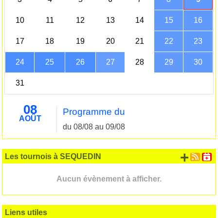
10
11
12
13
14
15
16
17
18
19
20
21
22
23
24
25
26
27
28
29
30
31
08
Programme du
AOÛT
du 08/08 au 09/08
+ d'
Les tournois à SEQUEDIN
Aucun évènement à afficher.
Liens utiles