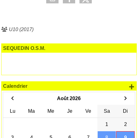
U10 (2017)
SEQUEDIN O.S.M.
+
Calendrier
Août 2026
Lu
Ma
Me
Je
Ve
Sa
Di
1
2
3
4
5
6
7
8
9