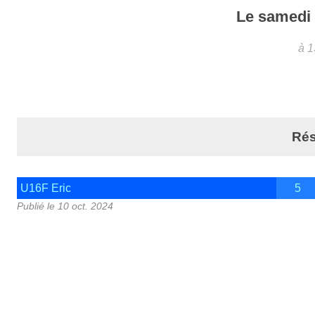
Le
samed
à 
Rés
U16F Eric
5
Publié le
10 oct. 2024