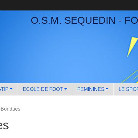
O.S.M. SEQUEDIN - F
TIF
ECOLE DE FOOT
FEMININES
LE SPO
t Bondues
es