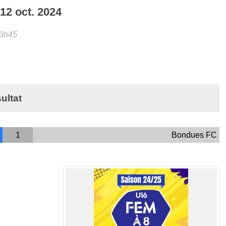
i
12
oct.
2024
13h45
ultat
1
Bondues FC