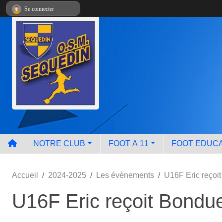
Panneau de gestion des cookies
Se connecter
NOTRE CLUB
FOOT A 11
FOOT EDUCA
Accueil
2024-2025
Les évènements
U16F Eric reçoi
U16F Eric reçoit Bondu