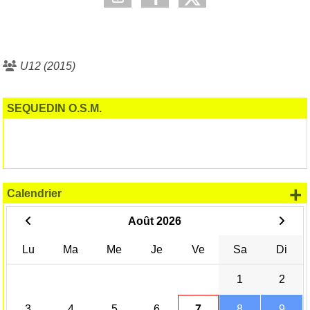
U12 (2015)
SEQUEDIN O.S.M.
+
Calendrier
Août 2026
Lu
Ma
Me
Je
Ve
Sa
Di
1
2
3
4
5
6
7
8
9