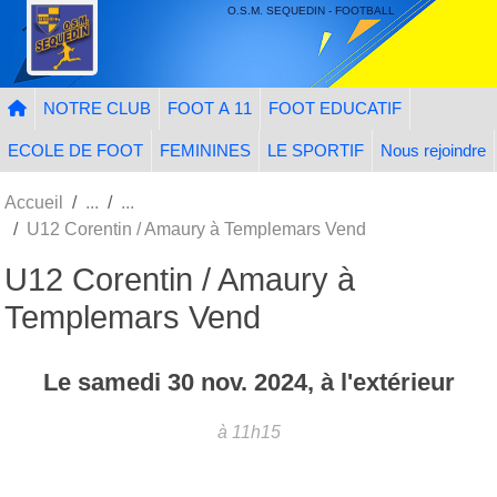
Panneau de gestion des cookies
O.S.M. SEQUEDIN - FOOTBALL
NOTRE CLUB
FOOT A 11
FOOT EDUCATIF
ECOLE DE FOOT
FEMININES
LE SPORTIF
Nous rejoindre
Accueil
U12 Corentin / Amaury à Templemars Vend
U12 Corentin / Amaury à
Templemars Vend
Le
samedi
30
nov.
2024
, à l'extérieur
à 11h15