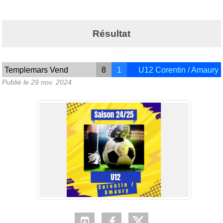
Résultat
Templemars Vend
8
1
U12 Corentin / Amaury
Publié le
29 nov. 2024