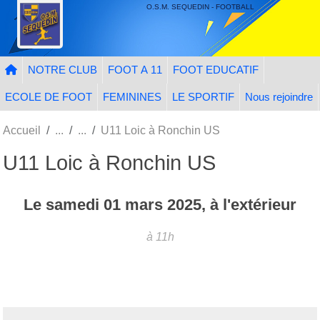
Panneau de gestion des cookies
O.S.M. SEQUEDIN - FOOTBALL
NOTRE CLUB
FOOT A 11
FOOT EDUCATIF
ECOLE DE FOOT
FEMININES
LE SPORTIF
Nous rejoindre
Accueil
U11 Loic à Ronchin US
U11 Loic à Ronchin US
Le
samedi
01
mars
2025
, à l'extérieur
à 11h