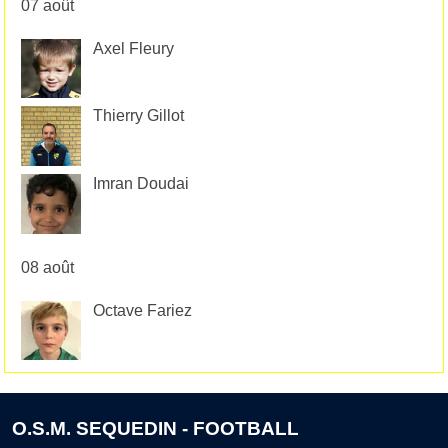
07 août
Axel Fleury
Thierry Gillot
Imran Doudai
08 août
Octave Fariez
O.S.M. SEQUEDIN - FOOTBALL