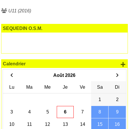
U11 (2016)
SEQUEDIN O.S.M.
+
Calendrier
Août 2026
Lu
Ma
Me
Je
Ve
Sa
Di
1
2
3
4
5
6
7
8
9
10
11
12
13
14
15
16