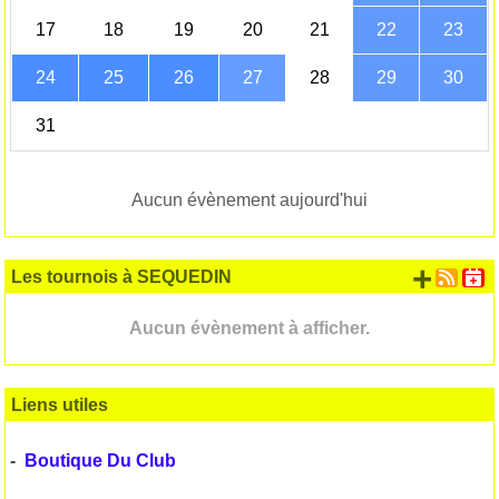
17
18
19
20
21
22
23
24
25
26
27
28
29
30
31
Aucun évènement aujourd'hui
+ d'
Les tournois à SEQUEDIN
Aucun évènement à afficher.
Liens utiles
-
Boutique Du Club