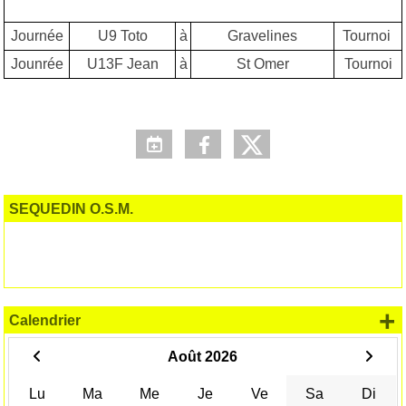
Journée
U9 Toto
à
Gravelines
Tournoi
Jounrée
U13F Jean
à
St Omer
Tournoi
SEQUEDIN O.S.M.
+
Calendrier
Août 2026
Lu
Ma
Me
Je
Ve
Sa
Di