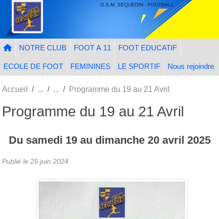
Panneau de gestion des cookies
O.S.M. SEQUEDIN - FOOTBALL
NOTRE CLUB
FOOT A 11
FOOT EDUCATIF
ECOLE DE FOOT
FEMININES
LE SPORTIF
Nous rejoindre
Accueil
Programme du 19 au 21 Avril
Programme du 19 au 21 Avril
Du
samedi
19
au
dimanche
20
avril
2025
Publié le
25 juin 2024