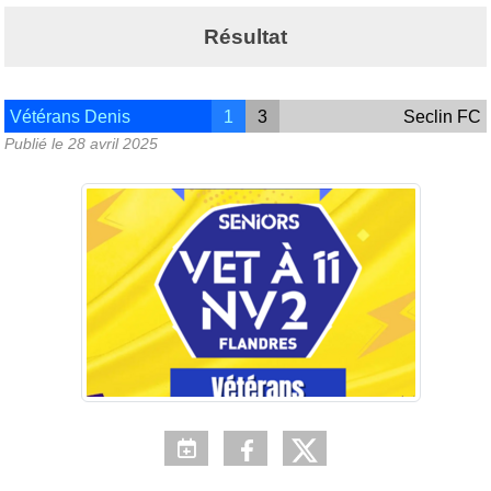
Résultat
Vétérans Denis
1
3
Seclin FC
Publié le
28 avril 2025