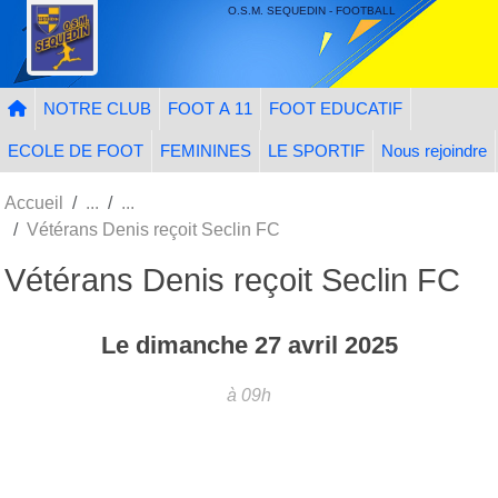
Panneau de gestion des cookies
O.S.M. SEQUEDIN - FOOTBALL
NOTRE CLUB
FOOT A 11
FOOT EDUCATIF
ECOLE DE FOOT
FEMININES
LE SPORTIF
Nous rejoindre
Accueil
Vétérans Denis reçoit Seclin FC
Vétérans Denis reçoit Seclin FC
Le
dimanche
27
avril
2025
à 09h