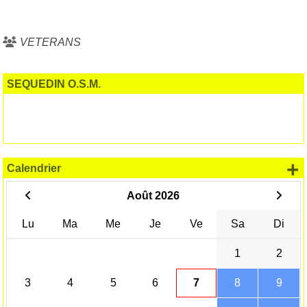
VETERANS
SEQUEDIN O.S.M.
+
Calendrier
Août 2026
Lu
Ma
Me
Je
Ve
Sa
Di
1
2
3
4
5
6
7
8
9