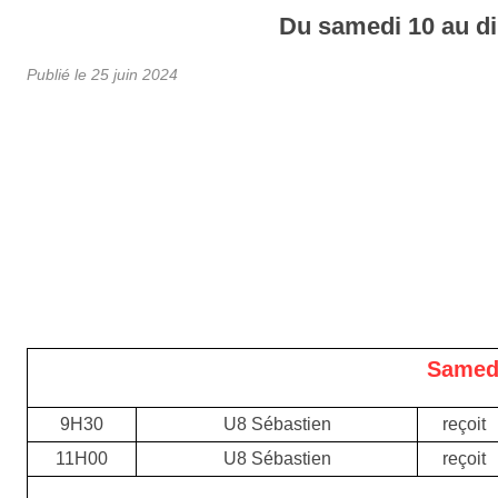
Du
samedi
10
au
d
Publié le
25 juin 2024
Samedi
9H30
U8 Sébastien
reçoit
11H00
U8 Sébastien
reçoit