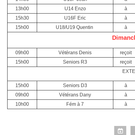
13h00
U14 Enzo
à
15h30
U16F Eric
à
15h00
U18/U19 Quentin
à
Dimanch
09h00
Vétérans Denis
reçoit
15h00
Seniors R3
reçoit
EXTE
15h00
Seniors D3
à
09h00
Vétérans Dany
à
10h00
Fém à 7
à