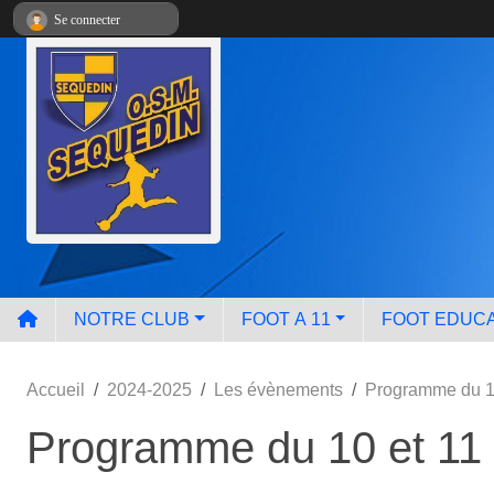
Panneau de gestion des cookies
Se connecter
NOTRE CLUB
FOOT A 11
FOOT EDUCA
Accueil
2024-2025
Les évènements
Programme du 1
Programme du 10 et 11