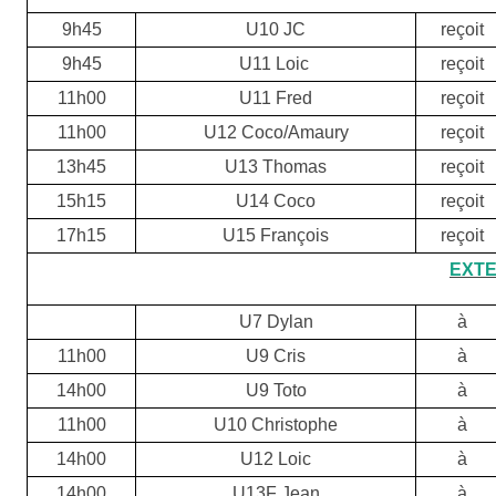
9h45
U10 JC
reçoit
9h45
U11 Loic
reçoit
11h00
U11 Fred
reçoit
11h00
U12 Coco/Amaury
reçoit
13h45
U13 Thomas
reçoit
15h15
U14 Coco
reçoit
17h15
U15 François
reçoit
EXTE
U7 Dylan
à
11h00
U9 Cris
à
14h00
U9 Toto
à
11h00
U10 Christophe
à
14h00
U12 Loic
à
14h00
U13F Jean
à