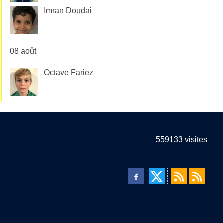
Imran Doudai
08 août
Octave Fariez
559133
visites