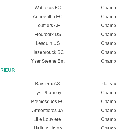
Wattrelos FC
Champ
Annoeullin FC
Champ
Toufflers AF
Champ
Fleurbaix US
Champ
Lesquin US
Champ
Hazebrouck SC
Champ
Yser Steene Ent
Champ
RIEUR
Baisieux AS
Plateau
Lys L/Lannoy
Champ
Premesques FC
Champ
Armentieres JA
Champ
Lille Louviere
Champ
Halluin Union
Champ