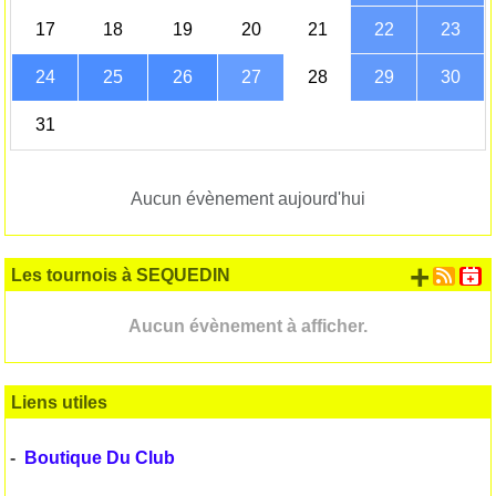
17
18
19
20
21
22
23
24
25
26
27
28
29
30
31
Aucun évènement aujourd'hui
+ d'
Les tournois à SEQUEDIN
Aucun évènement à afficher.
Liens utiles
-
Boutique Du Club