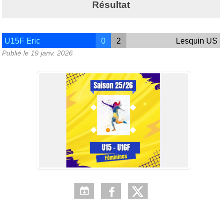
Résultat
U15F Eric
0
2
Lesquin US
Publié le
19 janv. 2026