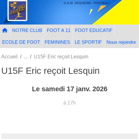
Panneau de gestion des cookies
O.S.M. SEQUEDIN - FOOTBALL
NOTRE CLUB
FOOT A 11
FOOT EDUCATIF
ECOLE DE FOOT
FEMININES
LE SPORTIF
Nous rejoindre
Accueil
U15F Eric reçoit Lesquin
U15F Eric reçoit Lesquin
Le
samedi
17
janv.
2026
à 17h