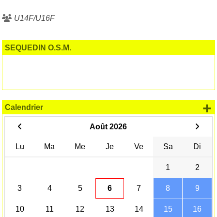
U14F/U16F
SEQUEDIN O.S.M.
+
Calendrier
Août 2026
Lu
Ma
Me
Je
Ve
Sa
Di
1
2
3
4
5
6
7
8
9
10
11
12
13
14
15
16