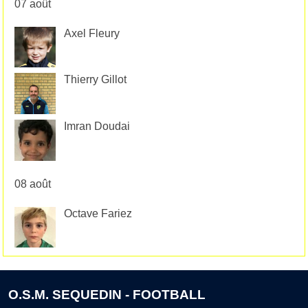
07 août
Axel Fleury
Thierry Gillot
Imran Doudai
08 août
Octave Fariez
O.S.M. SEQUEDIN - FOOTBALL