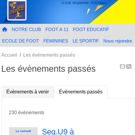
Panneau de gestion des cookies
O.S.M. SEQUEDIN - FOOTBALL
NOTRE CLUB
FOOT A 11
FOOT EDUCATIF
ECOLE DE FOOT
FEMININES
LE SPORTIF
Nous rejoindre
Accueil
Les évènements passés
Les évènements passés
Évènements à venir
Évènements passés
230 événements
Seq.U9 à
Le
samedi