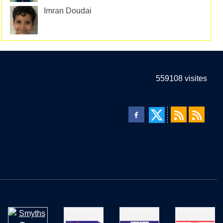
Imran Doudai
559108
visites