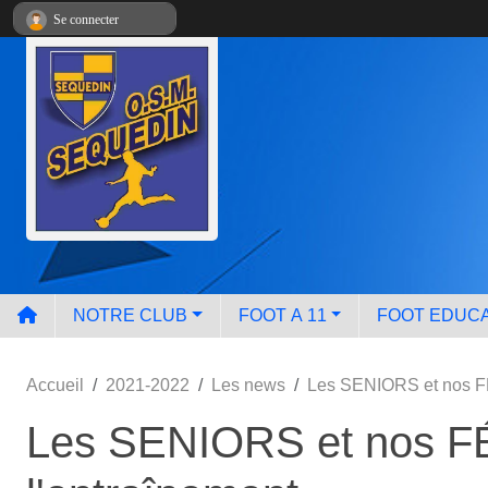
Panneau de gestion des cookies
Se connecter
NOTRE CLUB
FOOT A 11
FOOT EDUCA
Accueil
2021-2022
Les news
Les SENIORS et nos FÉ
Les SENIORS et nos FÉ