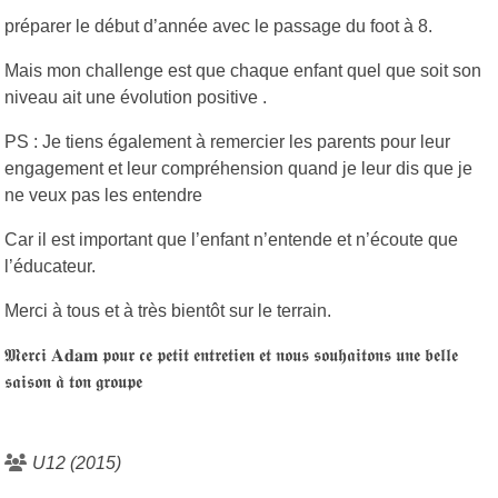
préparer le début d’année avec le passage du foot à 8.
Mais mon challenge est que chaque enfant quel que soit son
niveau ait une évolution positive .
PS : Je tiens également à remercier les parents pour leur
engagement et leur compréhension quand je leur dis que je
ne veux pas les entendre
Car il est important que l’enfant n’entende et n’écoute que
l’éducateur.
Merci à tous et à très bientôt sur le terrain.
𝕸𝖊𝖗𝖈𝖎 𝐀𝐝𝐚𝐦 𝖕𝖔𝖚𝖗 𝖈𝖊 𝖕𝖊𝖙𝖎𝖙 𝖊𝖓𝖙𝖗𝖊𝖙𝖎𝖊𝖓 𝖊𝖙 𝖓𝖔𝖚𝖘 𝖘𝖔𝖚𝖍𝖆𝖎𝖙𝖔𝖓𝖘 𝖚𝖓𝖊 𝖇𝖊𝖑𝖑𝖊
𝖘𝖆𝖎𝖘𝖔𝖓 𝖆̀ 𝖙𝖔𝖓 𝖌𝖗𝖔𝖚𝖕𝖊
U12 (2015)