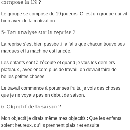
𝕔𝕠𝕞𝕡𝕠𝕤𝕖 𝕝𝕒 𝕌𝟡 ?
Le groupe se compose de 19 joueurs. C ‘est un groupe qui vit
bien avec de la motivation.
𝟝- 𝕋𝕠𝕟 𝕒𝕟𝕒𝕝𝕪𝕤𝕖 𝕤𝕦𝕣 𝕝𝕒 𝕣𝕖𝕡𝕣𝕚𝕤𝕖 ?
La reprise s’est bien passée ,il a fallu que chacun trouve ses
marques et la machine est lancée.
Les enfants sont à l’écoute et quand je vois les derniers
plateaux , avec encore plus de travail, on devrait faire de
belles petites choses.
Le travail commence à porter ses fruits, je vois des choses
que je ne voyais pas en début de saison.
𝟞- 𝕆𝕓𝕛𝕖𝕔𝕥𝕚𝕗 𝕕𝕖 𝕝𝕒 𝕤𝕒𝕚𝕤𝕠𝕟 ?
Mon objectif je dirais même mes objectifs : Que les enfants
soient heureux, qu’ils prennent plaisir et ensuite