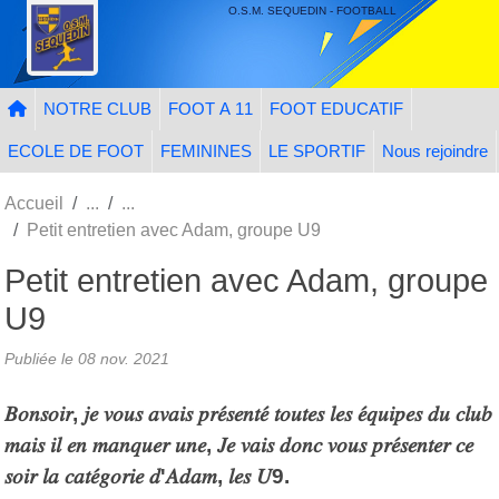
Panneau de gestion des cookies
O.S.M. SEQUEDIN - FOOTBALL
NOTRE CLUB
FOOT A 11
FOOT EDUCATIF
ECOLE DE FOOT
FEMININES
LE SPORTIF
Nous rejoindre
Accueil
Petit entretien avec Adam, groupe U9
Petit entretien avec Adam, groupe
U9
Publiée le
08 nov. 2021
𝐵𝑜𝑛𝑠𝑜𝑖𝑟, 𝑗𝑒 𝑣𝑜𝑢𝑠 𝑎𝑣𝑎𝑖𝑠 𝑝𝑟𝑒́𝑠𝑒𝑛𝑡𝑒́ 𝑡𝑜𝑢𝑡𝑒𝑠 𝑙𝑒𝑠 𝑒́𝑞𝑢𝑖𝑝𝑒𝑠 𝑑𝑢 𝑐𝑙𝑢𝑏
𝑚𝑎𝑖𝑠 𝑖𝑙 𝑒𝑛 𝑚𝑎𝑛𝑞𝑢𝑒𝑟 𝑢𝑛𝑒, 𝐽𝑒 𝑣𝑎𝑖𝑠 𝑑𝑜𝑛𝑐 𝑣𝑜𝑢𝑠 𝑝𝑟𝑒́𝑠𝑒𝑛𝑡𝑒𝑟 𝑐𝑒
𝑠𝑜𝑖𝑟 𝑙𝑎 𝑐𝑎𝑡𝑒́𝑔𝑜𝑟𝑖𝑒 𝑑'𝐴𝑑𝑎𝑚, 𝑙𝑒𝑠 𝑈9.