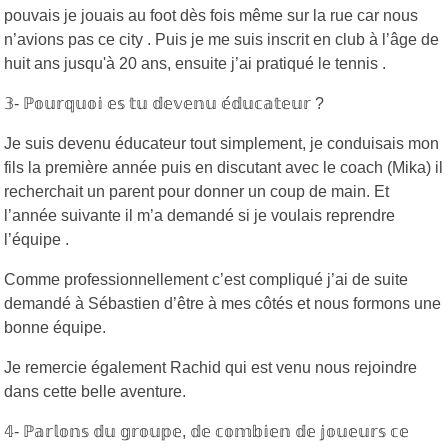
pouvais je jouais au foot dès fois même sur la rue car nous
n’avions pas ce city . Puis je me suis inscrit en club à l’âge de
huit ans jusqu'à 20 ans, ensuite j’ai pratiqué le tennis .
𝟛- ℙ𝕠𝕦𝕣𝕢𝕦𝕠𝕚 𝕖𝕤 𝕥𝕦 𝕕𝕖𝕧𝕖𝕟𝕦 𝕖́𝕕𝕦𝕔𝕒𝕥𝕖𝕦𝕣 ?
Je suis devenu éducateur tout simplement, je conduisais mon
fils la première année puis en discutant avec le coach (Mika) il
recherchait un parent pour donner un coup de main. Et
l’année suivante il m’a demandé si je voulais reprendre
l’équipe .
Comme professionnellement c’est compliqué j’ai de suite
demandé à Sébastien d’être à mes côtés et nous formons une
bonne équipe.
Je remercie également Rachid qui est venu nous rejoindre
dans cette belle aventure.
𝟜- ℙ𝕒𝕣𝕝𝕠𝕟𝕤 𝕕𝕦 𝕘𝕣𝕠𝕦𝕡𝕖, 𝕕𝕖 𝕔𝕠𝕞𝕓𝕚𝕖𝕟 𝕕𝕖 𝕛𝕠𝕦𝕖𝕦𝕣𝕤 𝕔𝕖