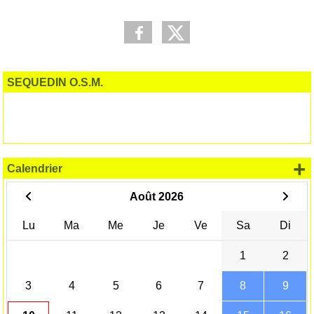
SEQUEDIN O.S.M.
+
Calendrier
Août 2026
Lu
Ma
Me
Je
Ve
Sa
Di
1
2
3
4
5
6
7
8
9