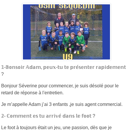
𝟙-𝔹𝕠𝕟𝕤𝕠𝕚𝕣 𝔸𝕕𝕒𝕞, 𝕡𝕖𝕦𝕩-𝕥𝕦 𝕥𝕖 𝕡𝕣𝕖́𝕤𝕖𝕟𝕥𝕖𝕣 𝕣𝕒𝕡𝕚𝕕𝕖𝕞𝕖𝕟𝕥
?
Bonjour Séverine pour commencer, je suis désolé pour le
retard de réponse à l'entretien.
Je m’appelle Adam j’ai 3 enfants ,je suis agent commercial.
𝟚- ℂ𝕠𝕞𝕞𝕖𝕟𝕥 𝕖𝕤 𝕥𝕦 𝕒𝕣𝕣𝕚𝕧𝕖́ 𝕕𝕒𝕟𝕤 𝕝𝕖 𝕗𝕠𝕠𝕥 ?
Le foot à toujours était un jeu, une passion, dès que je