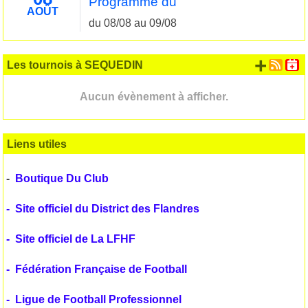
Programme du
AOÛT
du 08/08 au 09/08
+ d'
Les tournois à SEQUEDIN
Aucun évènement à afficher.
Liens utiles
-
Boutique Du Club
-
Site officiel du District des Flandres
-
Site officiel de La LFHF
-
Fédération Française de Football
-
Ligue de Football Professionnel