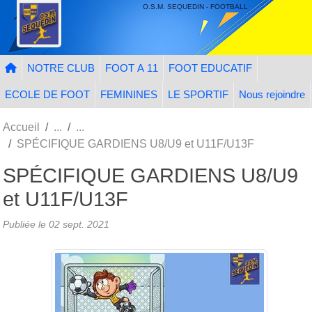
Panneau de gestion des cookies
O.S.M. SEQUEDIN - FOOTBALL
NOTRE CLUB
FOOT A 11
FOOT EDUCATIF
ECOLE DE FOOT
FEMININES
LE SPORTIF
Nous rejoindre
Accueil
SPÉCIFIQUE GARDIENS U8/U9 et U11F/U13F
SPÉCIFIQUE GARDIENS U8/U9
et U11F/U13F
Publiée le
02 sept. 2021