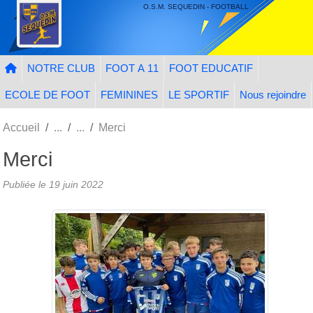
Panneau de gestion des cookies
O.S.M. SEQUEDIN - FOOTBALL
NOTRE CLUB
FOOT A 11
FOOT EDUCATIF
ECOLE DE FOOT
FEMININES
LE SPORTIF
Nous rejoindre
Accueil
Merci
Merci
Publiée le
19 juin 2022