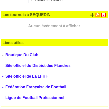
+ d'
Les tournois à SEQUEDIN
Aucun évènement à afficher.
Liens utiles
-
Boutique Du Club
-
Site officiel du District des Flandres
-
Site officiel de La LFHF
-
Fédération Française de Football
-
Ligue de Football Professionnel