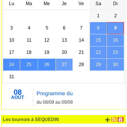
Lu
Ma
Me
Je
Ve
Sa
Di
1
2
3
4
5
6
7
8
9
10
11
12
13
14
15
16
17
18
19
20
21
22
23
24
25
26
27
28
29
30
31
08
Programme du
AOÛT
du 08/08 au 09/08
+ d'
Les tournois à SEQUEDIN