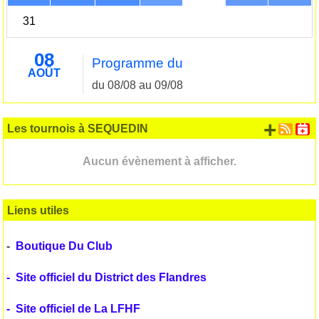
31
08
Programme du
AOÛT
du 08/08 au 09/08
+ d'
Les tournois à SEQUEDIN
Aucun évènement à afficher.
Liens utiles
-
Boutique Du Club
-
Site officiel du District des Flandres
-
Site officiel de La LFHF