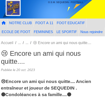
Panneau de gestion des cookies
O.S.M. SEQUEDIN - FOOTBALL
NOTRE CLUB
FOOT A 11
FOOT EDUCATIF
ECOLE DE FOOT
FEMININES
LE SPORTIF
Nous rejoindre
Accueil
😢 Encore un ami qui nous quitte....
😢 Encore un ami qui nous
quitte....
Publiée le
20 oct. 2023
😢Encore un ami qui nous quitte.... Ancien
entraîneur et joueur de SEQUEDIN .
⚫Condoléances à sa famille....⚫