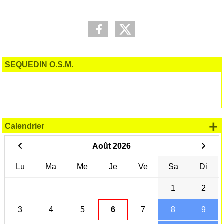
SEQUEDIN O.S.M.
+
Calendrier
Août 2026
Lu
Ma
Me
Je
Ve
Sa
Di
1
2
3
4
5
6
7
8
9