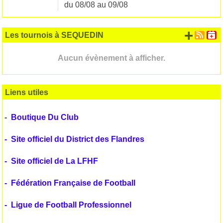
du 08/08 au 09/08
+ d'
Les tournois à SEQUEDIN
Aucun évènement à afficher.
Liens utiles
-
Boutique Du Club
-
Site officiel du District des Flandres
-
Site officiel de La LFHF
-
Fédération Française de Football
-
Ligue de Football Professionnel